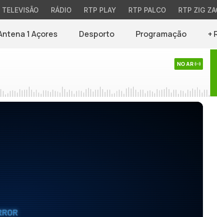
TELEVISÃO
RÁDIO
RTP PLAY
RTP PALCO
RTP ZIG ZA
Antena 1 Açores
Desporto
Programação
+ 
NO AR
RROR