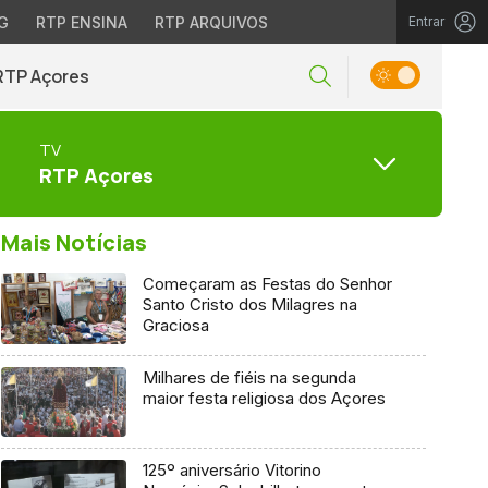
G
RTP ENSINA
RTP ARQUIVOS
Entrar
RTP Açores
TV
RTP Açores
Mais Notícias
Começaram as Festas do Senhor
Santo Cristo dos Milagres na
Graciosa
Milhares de fiéis na segunda
maior festa religiosa dos Açores
125º aniversário Vitorino