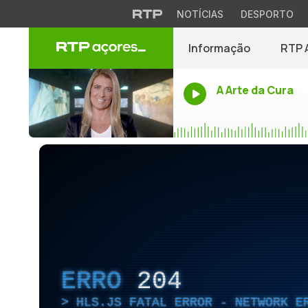
NOTÍCIAS
DESPORTO
Informação
RTP 
A Arte da Cura
ERRO
204
HLS.JS FATAL ERROR - NETWORK E