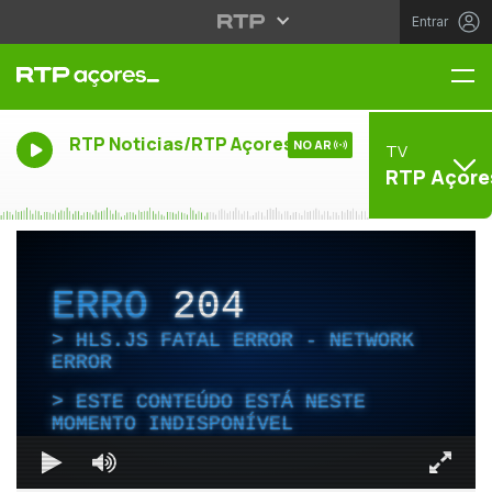
Entrar
Me
RTP Noticias/RTP Açores
NO AR
TV
RTP Açore
ERRO
204
HLS.JS FATAL ERROR - NETWORK
ERROR
ESTE CONTEÚDO ESTÁ NESTE
MOMENTO INDISPONÍVEL