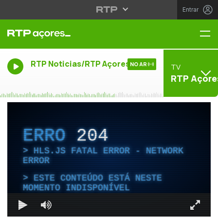
Entrar
Me
RTP Noticias/RTP Açores
NO AR
TV
RTP Açore
ERRO
204
HLS.JS FATAL ERROR - NETWORK
ERROR
ESTE CONTEÚDO ESTÁ NESTE
MOMENTO INDISPONÍVEL