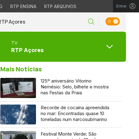
G
RTP ENSINA
RTP ARQUIVOS
Entrar
RTP Açores
TV
RTP Açores
Mais Notícias
125º aniversário Vitorino
Nemésio: Selo, bilhete e mostra
nas Festas da Praia
Recorde de cocaína apreendida
no mar: Encontradas quase 10
toneladas num narcosubmarino
Festival Monte Verde: São