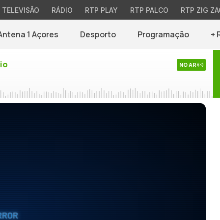
TELEVISÃO
RÁDIO
RTP PLAY
RTP PALCO
RTP ZIG ZA
Antena 1 Açores
Desporto
Programação
+ 
io
NO AR
RROR