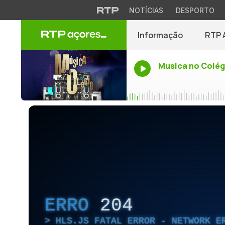
NOTÍCIAS
DESPORTO
Informação
RTP 
Musica no Colég
ERRO
204
HLS.JS FATAL ERROR - NETWORK E