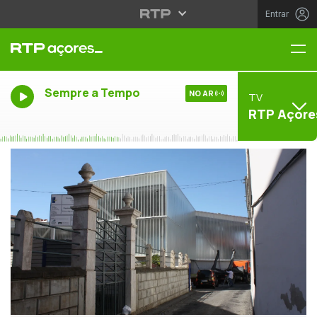
Entrar
Me
Sempre a Tempo
NO AR
TV
RTP Açore