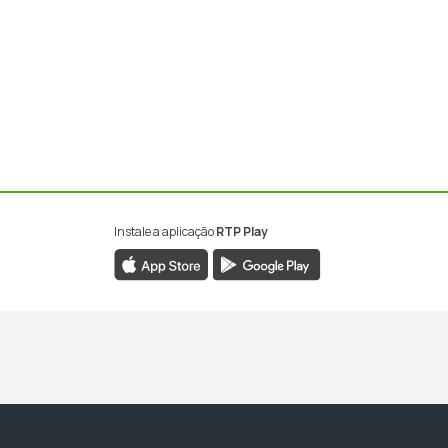
Instale a aplicação
RTP Play