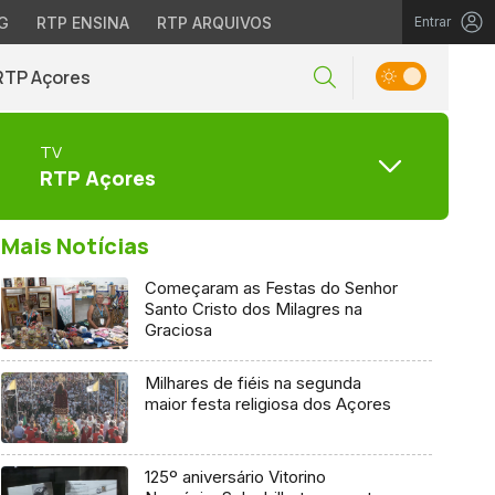
G
RTP ENSINA
RTP ARQUIVOS
Entrar
RTP Açores
TV
RTP Açores
Mais Notícias
Começaram as Festas do Senhor
Santo Cristo dos Milagres na
Graciosa
Milhares de fiéis na segunda
maior festa religiosa dos Açores
125º aniversário Vitorino