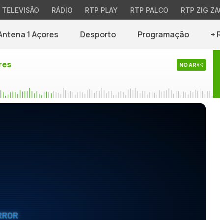
TELEVISÃO
RÁDIO
RTP PLAY
RTP PALCO
RTP ZIG ZA
Antena 1 Açores
Desporto
Programação
+ 
res
NO AR
RROR