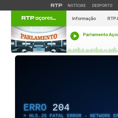
NOTÍCIAS
DESPORTO
Informação
RTP 
Parlamento Aço
ERRO
204
HLS.JS FATAL ERROR - NETWORK E