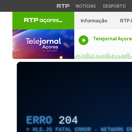
NOTÍCIAS
DESPORTO
Informação
RTP 
Telejornal Açor
ERRO
204
HLS.JS FATAL ERROR - NETWORK E