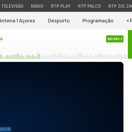
TELEVISÃO
RÁDIO
RTP PLAY
RTP PALCO
RTP ZIG ZA
Antena 1 Açores
Desporto
Programação
+ 
es
NO AR
RROR