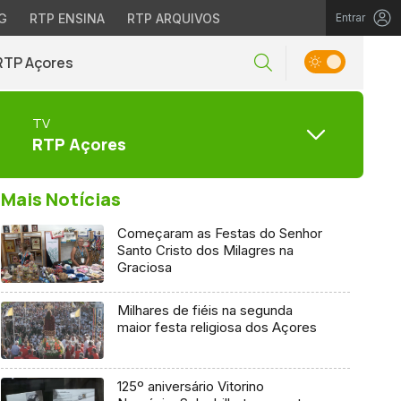
G
RTP ENSINA
RTP ARQUIVOS
Entrar
RTP Açores
TV
RTP Açores
Mais Notícias
Começaram as Festas do Senhor
Santo Cristo dos Milagres na
Graciosa
Milhares de fiéis na segunda
maior festa religiosa dos Açores
125º aniversário Vitorino