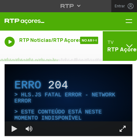
Entrar
Me
RTP Noticias/RTP Açores
NO AR
TV
RTP Açore
ERRO
204
HLS.JS FATAL ERROR - NETWORK
ERROR
ESTE CONTEÚDO ESTÁ NESTE
MOMENTO INDISPONÍVEL