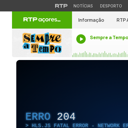
NOTÍCIAS
DESPORTO
Informação
RTP 
Sempre a Temp
ERRO
204
HLS.JS FATAL ERROR - NETWORK E