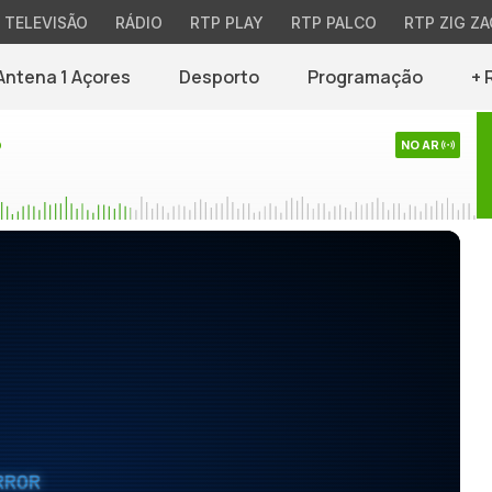
TELEVISÃO
RÁDIO
RTP PLAY
RTP PALCO
RTP ZIG ZA
Antena 1 Açores
Desporto
Programação
+ 
o
NO AR
RROR