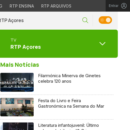
G
RTP ENSINA
RTP ARQUIVOS
Entrar
RTP Açores
TV
RTP Açores
Mais Notícias
Filarmónica Minerva de Ginetes
celebra 120 anos
Festa do Livro e Feira
Gastronómica na Semana do Mar
Literatura infantojuvenil: Último