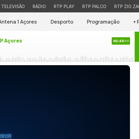
TELEVISÃO
RÁDIO
RTP PLAY
RTP PALCO
RTP ZIG ZA
Antena 1 Açores
Desporto
Programação
+ 
TP Açores
NO AR
RROR