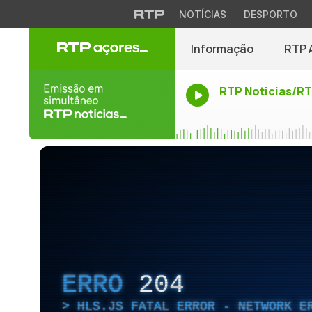
NOTÍCIAS
DESPORTO
Informação
RTP 
RTP Noticias/R
ERRO
204
HLS.JS FATAL ERROR - NETWORK E