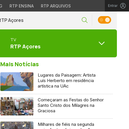
G
RTP ENSINA
RTP ARQUIVOS
Entrar
RTP Açores
TV
RTP Açores
Mais Notícias
Lugares da Paisagem: Artista
Luís Herberto em residência
artística na UAc
Começaram as Festas do Senhor
Santo Cristo dos Milagres na
Graciosa
Milhares de fiéis na segunda