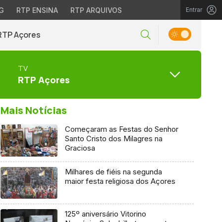
G
RTP ENSINA
RTP ARQUIVOS
Entrar
RTP Açores
TV
RTP Açores
Mais Notícias
Começaram as Festas do Senhor
Santo Cristo dos Milagres na
Graciosa
Milhares de fiéis na segunda
maior festa religiosa dos Açores
125º aniversário Vitorino