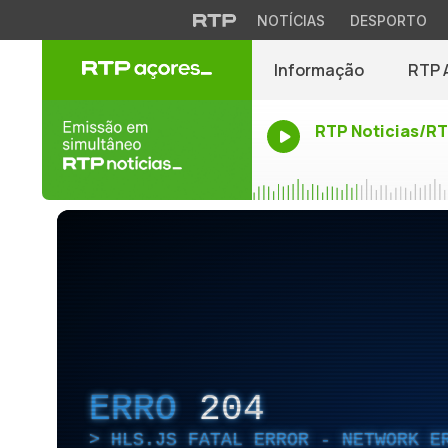
NOTÍCIAS
DESPORTO
Informação
RTP 
RTP Noticias/R
ERRO
204
HLS.JS FATAL ERROR - NETWORK E