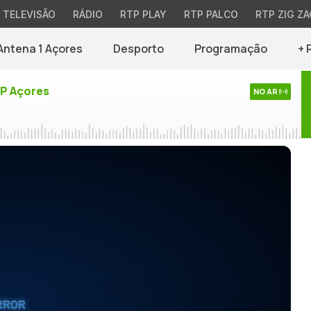
TELEVISÃO
RÁDIO
RTP PLAY
RTP PALCO
RTP ZIG ZA
Antena 1 Açores
Desporto
Programação
+ 
TP Açores
NO AR
RROR