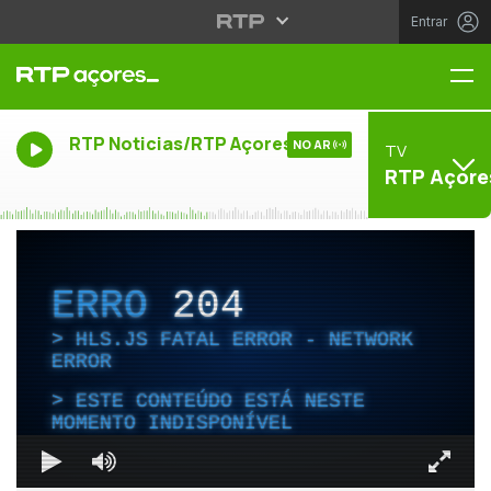
Entrar
Me
RTP Noticias/RTP Açores
NO AR
TV
RTP Açore
ERRO
204
HLS.JS FATAL ERROR - NETWORK
ERROR
ESTE CONTEÚDO ESTÁ NESTE
MOMENTO INDISPONÍVEL