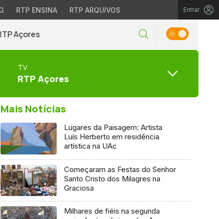
G
RTP ENSINA
RTP ARQUIVOS
Entrar
RTP Açores
TV
RTP Açores
Mais Notícias
Lugares da Paisagem: Artista
Luís Herberto em residência
artística na UAc
Começaram as Festas do Senhor
Santo Cristo dos Milagres na
Graciosa
Milhares de fiéis na segunda