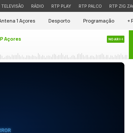
TELEVISÃO
RÁDIO
RTP PLAY
RTP PALCO
RTP ZIG ZA
Antena 1 Açores
Desporto
Programação
+ 
TP Açores
NO AR
RROR