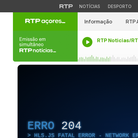
NOTÍCIAS
DESPORTO
Informação
RTP 
RTP Noticias/R
ERRO
204
HLS.JS FATAL ERROR - NETWORK E