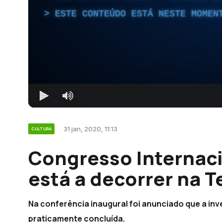
ESTE CONTEÚDO ESTÁ NESTE MOMEN
31 jan, 2020, 11:13
CULTURA
Congresso Internaci
está a decorrer na T
Na conferência inaugural foi anunciado que a in
praticamente concluída.