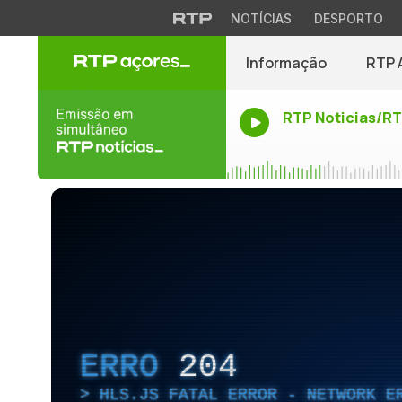
NOTÍCIAS
DESPORTO
Informação
RTP 
RTP Noticias/R
ERRO
204
HLS.JS FATAL ERROR - NETWORK E