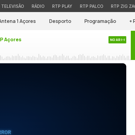
TELEVISÃO
RÁDIO
RTP PLAY
RTP PALCO
RTP ZIG ZA
Antena 1 Açores
Desporto
Programação
+ 
TP Açores
NO AR
RROR