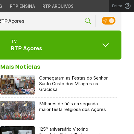
G
RTP ENSINA
RTP ARQUIVOS
Entrar
RTP Açores
TV
RTP Açores
Mais Notícias
Começaram as Festas do Senhor
Santo Cristo dos Milagres na
Graciosa
Milhares de fiéis na segunda
maior festa religiosa dos Açores
125º aniversário Vitorino