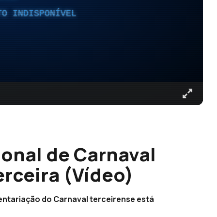
TO INDISPONÍVEL
onal de Carnaval
erceira (Vídeo)
ventariação do Carnaval terceirense está