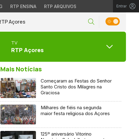
G
RTP ENSINA
RTP ARQUIVOS
Entrar
RTP Açores
TV
RTP Açores
Mais Notícias
Começaram as Festas do Senhor
Santo Cristo dos Milagres na
Graciosa
Milhares de fiéis na segunda
maior festa religiosa dos Açores
125º aniversário Vitorino