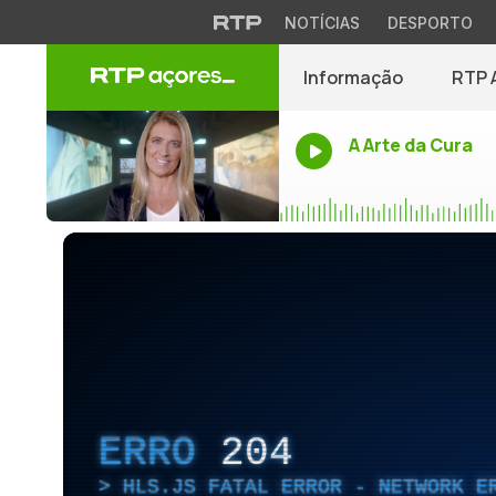
NOTÍCIAS
DESPORTO
Informação
RTP 
A Arte da Cura
ERRO
204
HLS.JS FATAL ERROR - NETWORK E