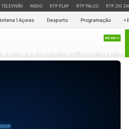
TELEVISÃO
RÁDIO
RTP PLAY
RTP PALCO
RTP ZIG ZA
Antena 1 Açores
Desporto
Programação
+ 
NO AR
RROR