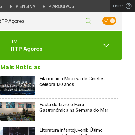
G
RTP ENSINA
RTP ARQUIVOS
Entrar
RTP Açores
TV
RTP Açores
Mais Notícias
Filarmónica Minerva de Ginetes
celebra 120 anos
Festa do Livro e Feira
Gastronómica na Semana do Mar
Literatura infantojuvenil: Último