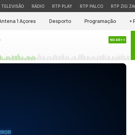
TELEVISÃO
RÁDIO
RTP PLAY
RTP PALCO
RTP ZIG ZA
Antena 1 Açores
Desporto
Programação
+ 
o
NO AR
RROR