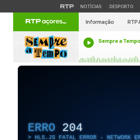
NOTÍCIAS
DESPORTO
Informação
RTP 
Sempre a Temp
ERRO
204
HLS.JS FATAL ERROR - NETWORK E