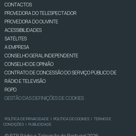
CONTACTOS
PROVEDORA DO TELESPECTADOR
PROVEDORA DO OUVINTE
ACESSIBILIDADES
SATÉLITES
A EMPRESA
CONSELHO GERAL INDEPENDENTE
CONSELHO DE OPINIÃO
CONTRATO DE CONCESSÃO DO SERVIÇO PÚBLICO DE
RÁDIO E TELEVISÃO
RGPD
GESTÃO DAS DEFINIÇÕES DE COOKIES
POLÍTICA DE PRIVACIDADE
|
POLÍTICA DE COOKIES
|
TERMOS E
CONDIÇÕES
|
PUBLICIDADE
© RTP, Rádio e Televisão de Portugal 2026