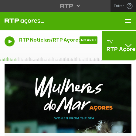
Entrar
Me
RTP Noticias/RTP Açores
NO AR
TV
RTP Açore