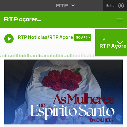
Entrar
Me
RTP Noticias/RTP Açores
NO AR
TV
RTP Açore