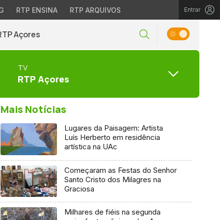
G
RTP ENSINA
RTP ARQUIVOS
Entrar
RTP Açores
TV
RTP Açores
Mais Notícias
Lugares da Paisagem: Artista
Luís Herberto em residência
artística na UAc
Começaram as Festas do Senhor
Santo Cristo dos Milagres na
Graciosa
Milhares de fiéis na segunda