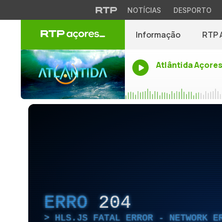
NOTÍCIAS
DESPORTO
Informação
RTP 
Atlântida Açore
ERRO
204
HLS.JS FATAL ERROR - NETWORK E