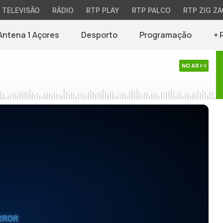
TELEVISÃO
RÁDIO
RTP PLAY
RTP PALCO
RTP ZIG ZA
Antena 1 Açores
Desporto
Programação
+ 
s
NO AR
RROR