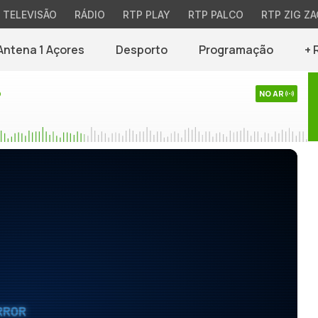
TELEVISÃO
RÁDIO
RTP PLAY
RTP PALCO
RTP ZIG ZA
Antena 1 Açores
Desporto
Programação
+ 
o
NO AR
RROR