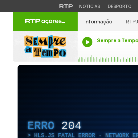
NOTÍCIAS
DESPORTO
Informação
RTP 
Sempre a Temp
ERRO
204
HLS.JS FATAL ERROR - NETWORK E