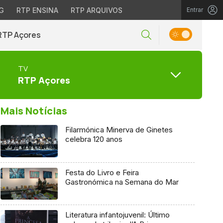
G
RTP ENSINA
RTP ARQUIVOS
Entrar
RTP Açores
TV
RTP Açores
Mais Notícias
Filarmónica Minerva de Ginetes
celebra 120 anos
Festa do Livro e Feira
Gastronómica na Semana do Mar
Literatura infantojuvenil: Último