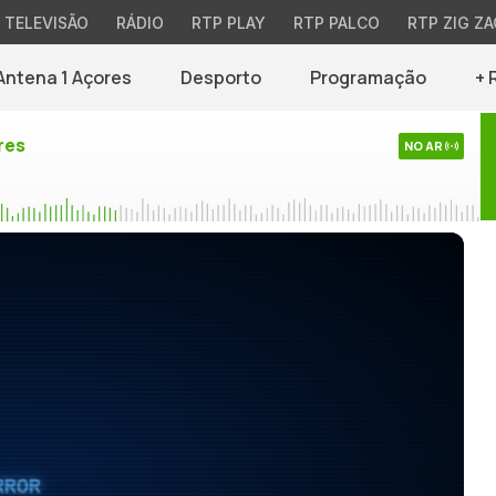
TELEVISÃO
RÁDIO
RTP PLAY
RTP PALCO
RTP ZIG ZA
Antena 1 Açores
Desporto
Programação
+ 
res
NO AR
RROR