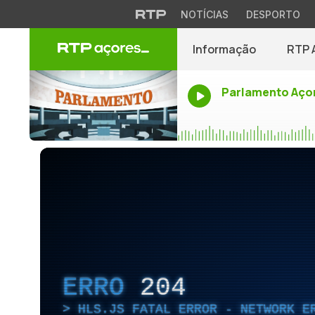
NOTÍCIAS
DESPORTO
Informação
RTP 
Parlamento Aço
ERRO
204
HLS.JS FATAL ERROR - NETWORK E