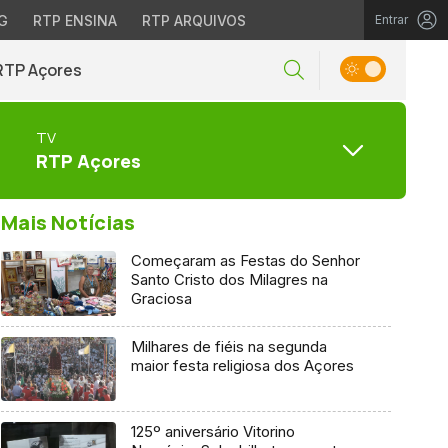
G
RTP ENSINA
RTP ARQUIVOS
Entrar
RTP Açores
TV
RTP Açores
Mais Notícias
Começaram as Festas do Senhor
Santo Cristo dos Milagres na
Graciosa
Milhares de fiéis na segunda
maior festa religiosa dos Açores
125º aniversário Vitorino