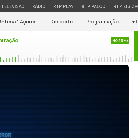
TELEVISÃO
RÁDIO
RTP PLAY
RTP PALCO
RTP ZIG ZA
Antena 1 Açores
Desporto
Programação
+ 
piração
NO AR
RROR