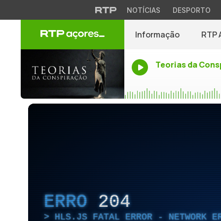
NOTÍCIAS
DESPORTO
Informação
RTP 
Teorias da Cons
ERRO
204
HLS.JS FATAL ERROR - NETWORK E