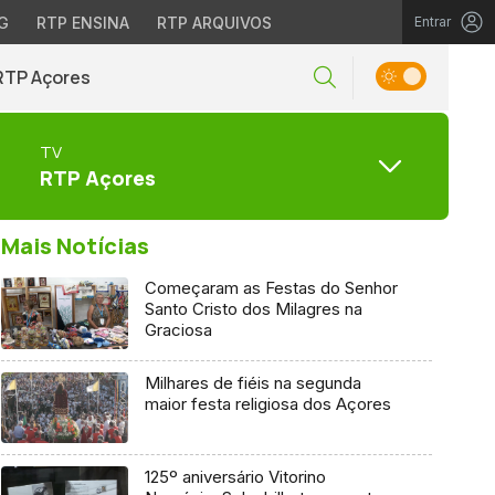
G
RTP ENSINA
RTP ARQUIVOS
Entrar
RTP Açores
TV
RTP Açores
Mais Notícias
Começaram as Festas do Senhor
Santo Cristo dos Milagres na
Graciosa
Milhares de fiéis na segunda
maior festa religiosa dos Açores
125º aniversário Vitorino