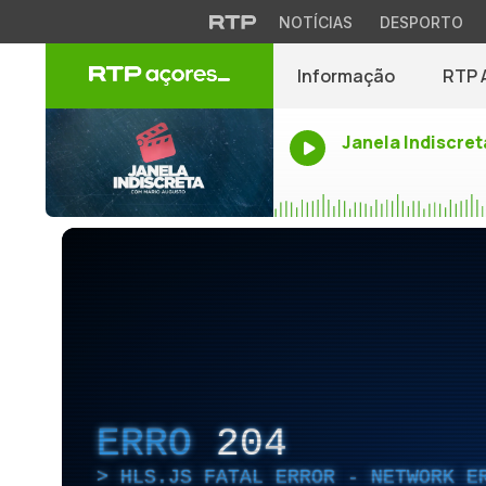
NOTÍCIAS
DESPORTO
Informação
RTP 
Janela Indiscret
ERRO
204
HLS.JS FATAL ERROR - NETWORK E