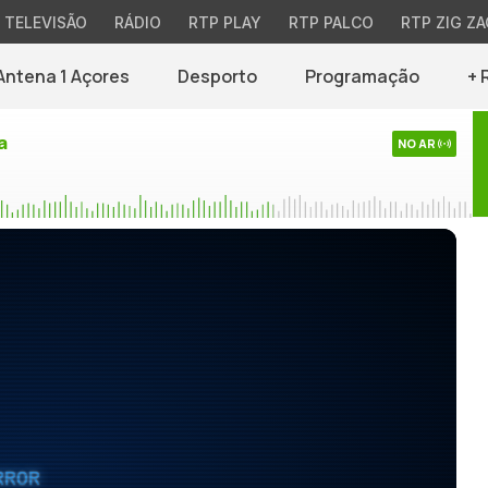
TELEVISÃO
RÁDIO
RTP PLAY
RTP PALCO
RTP ZIG ZA
Antena 1 Açores
Desporto
Programação
+ 
a
NO AR
RROR