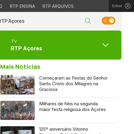
G
RTP ENSINA
RTP ARQUIVOS
Entrar
RTP Açores
TV
RTP Açores
Mais Notícias
Começaram as Festas do Senhor
Santo Cristo dos Milagres na
Graciosa
Milhares de fiéis na segunda
maior festa religiosa dos Açores
125º aniversário Vitorino