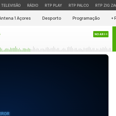
TELEVISÃO
RÁDIO
RTP PLAY
RTP PALCO
RTP ZIG ZA
Antena 1 Açores
Desporto
Programação
+ 
o
NO AR
RROR