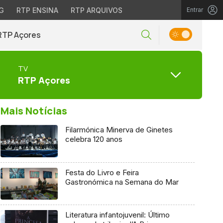
G
RTP ENSINA
RTP ARQUIVOS
Entrar
RTP Açores
TV
RTP Açores
Mais Notícias
Filarmónica Minerva de Ginetes
celebra 120 anos
Festa do Livro e Feira
Gastronómica na Semana do Mar
Literatura infantojuvenil: Último