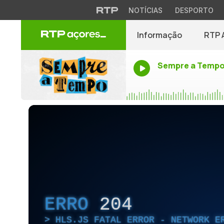
NOTÍCIAS
DESPORTO
Informação
RTP 
Sempre a Temp
ERRO
204
HLS.JS FATAL ERROR - NETWORK E