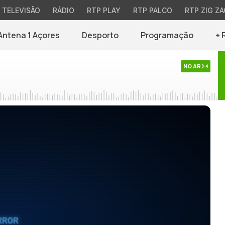
TELEVISÃO
RÁDIO
RTP PLAY
RTP PALCO
RTP ZIG ZA
Antena 1 Açores
Desporto
Programação
+ 
NO AR
RROR