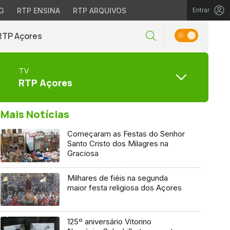
G
RTP ENSINA
RTP ARQUIVOS
Entrar
RTP Açores
TV
RTP Açores
Mais Notícias
Começaram as Festas do Senhor
Santo Cristo dos Milagres na
Graciosa
Milhares de fiéis na segunda
maior festa religiosa dos Açores
125º aniversário Vitorino