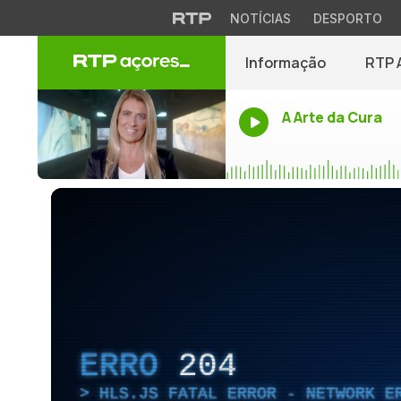
NOTÍCIAS
DESPORTO
Informação
RTP 
A Arte da Cura
ERRO
204
HLS.JS FATAL ERROR - NETWORK E