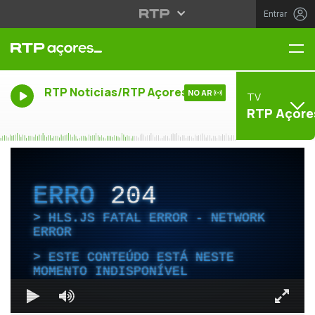
Entrar
Me
RTP Noticias/RTP Açores
NO AR
TV
RTP Açore
ERRO
204
HLS.JS FATAL ERROR - NETWORK
ERROR
ESTE CONTEÚDO ESTÁ NESTE
MOMENTO INDISPONÍVEL