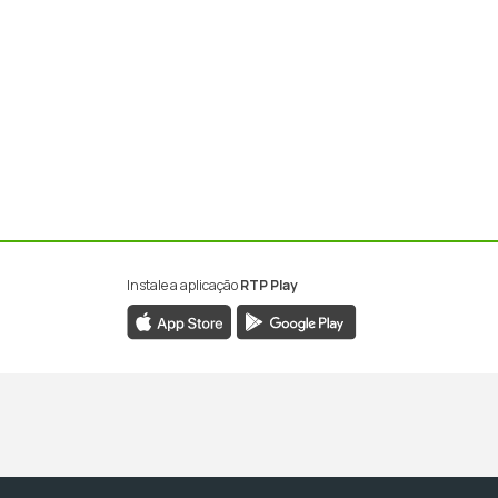
Instale a aplicação
RTP Play