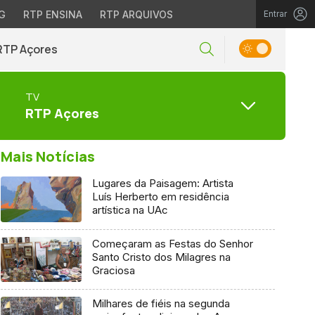
G
RTP ENSINA
RTP ARQUIVOS
Entrar
RTP Açores
TV
RTP Açores
Mais Notícias
Lugares da Paisagem: Artista
Luís Herberto em residência
artística na UAc
Começaram as Festas do Senhor
Santo Cristo dos Milagres na
Graciosa
Milhares de fiéis na segunda