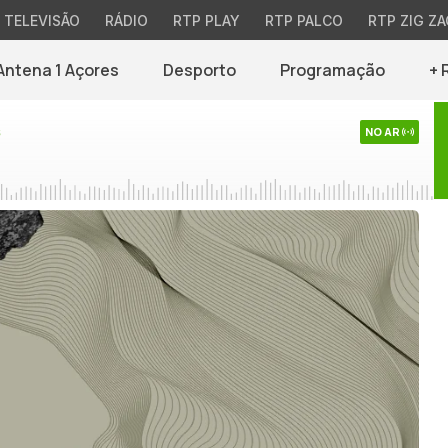
TELEVISÃO
RÁDIO
RTP PLAY
RTP PALCO
RTP ZIG ZA
Antena 1 Açores
Desporto
Programação
+ 
s
NO AR