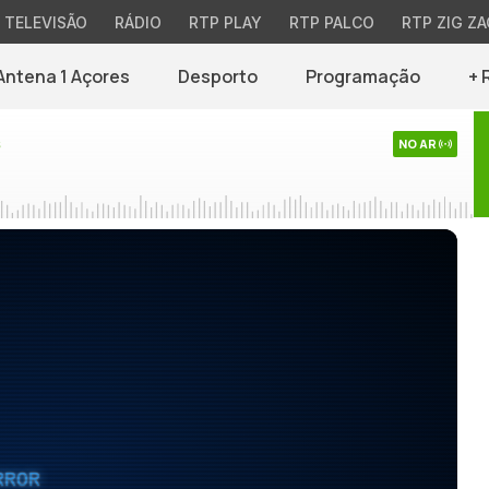
TELEVISÃO
RÁDIO
RTP PLAY
RTP PALCO
RTP ZIG ZA
Antena 1 Açores
Desporto
Programação
+ 
s
NO AR
RROR