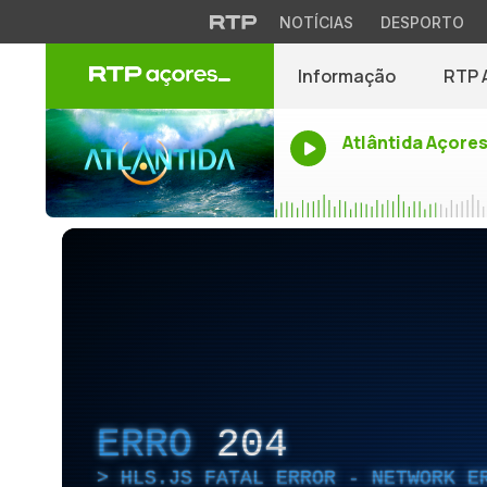
NOTÍCIAS
DESPORTO
Informação
RTP 
Atlântida Açore
ERRO
204
HLS.JS FATAL ERROR - NETWORK E