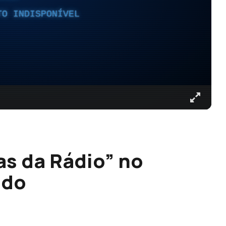
TO INDISPONÍVEL
s da Rádio” no
ado