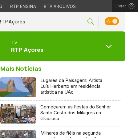
G
RTP ENSINA
RTP ARQUIVOS
Entrar
RTP Açores
TV
RTP Açores
Mais Notícias
Lugares da Paisagem: Artista
Luís Herberto em residência
artística na UAc
Começaram as Festas do Senhor
Santo Cristo dos Milagres na
Graciosa
Milhares de fiéis na segunda