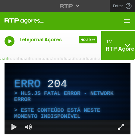
Entrar
Me
Telejornal Açores
NO AR
TV
RTP Açore
ERRO
204
HLS.JS FATAL ERROR - NETWORK
ERROR
ESTE CONTEÚDO ESTÁ NESTE
MOMENTO INDISPONÍVEL