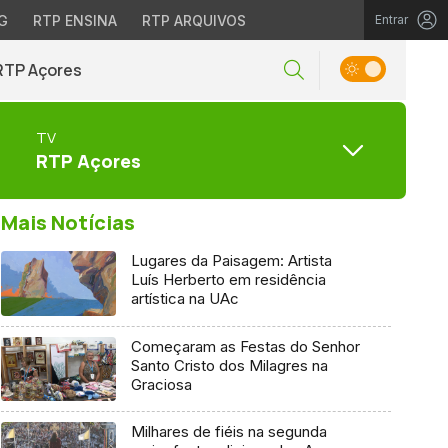
G
RTP ENSINA
RTP ARQUIVOS
Entrar
RTP Açores
TV
RTP Açores
Mais Notícias
Lugares da Paisagem: Artista
Luís Herberto em residência
artística na UAc
Começaram as Festas do Senhor
Santo Cristo dos Milagres na
Graciosa
Milhares de fiéis na segunda