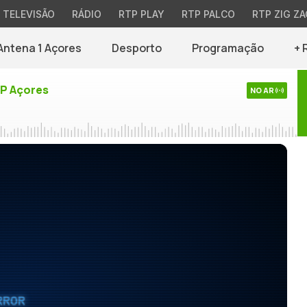
TELEVISÃO
RÁDIO
RTP PLAY
RTP PALCO
RTP ZIG ZA
Antena 1 Açores
Desporto
Programação
+ 
TP Açores
NO AR
RROR