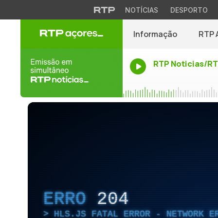
NOTÍCIAS
DESPORTO
Informação
RTP 
RTP Noticias/R
ERRO
204
HLS.JS FATAL ERROR - NETWORK E