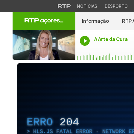
NOTÍCIAS
DESPORTO
Informação
RTP 
A Arte da Cura
ERRO
204
HLS.JS FATAL ERROR - NETWORK E