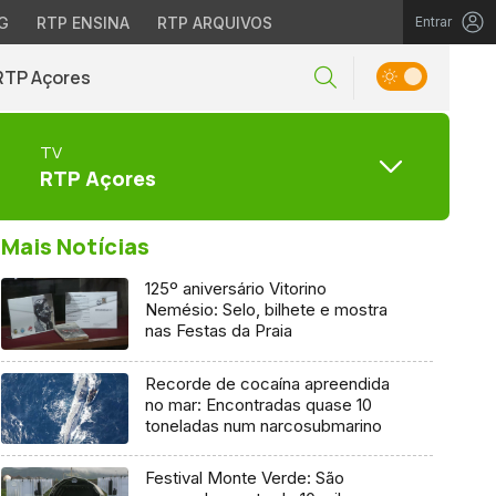
G
RTP ENSINA
RTP ARQUIVOS
Entrar
RTP Açores
TV
RTP Açores
Mais Notícias
125º aniversário Vitorino
Nemésio: Selo, bilhete e mostra
nas Festas da Praia
Recorde de cocaína apreendida
no mar: Encontradas quase 10
toneladas num narcosubmarino
Festival Monte Verde: São