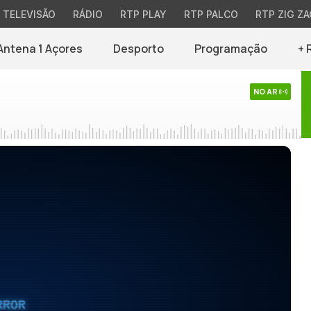
TELEVISÃO
RÁDIO
RTP PLAY
RTP PALCO
RTP ZIG ZA
Antena 1 Açores
Desporto
Programação
+ 
NO AR
RROR