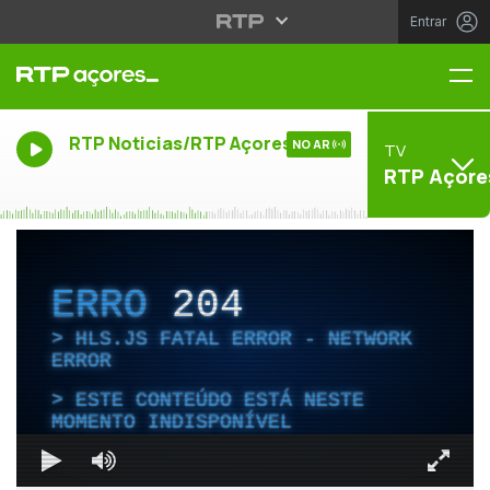
Entrar
Me
RTP Noticias/RTP Açores
NO AR
TV
RTP Açore
ERRO
204
HLS.JS FATAL ERROR - NETWORK
ERROR
ESTE CONTEÚDO ESTÁ NESTE
MOMENTO INDISPONÍVEL