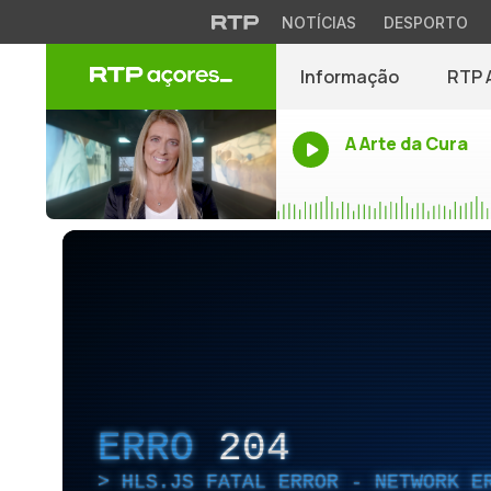
NOTÍCIAS
DESPORTO
Informação
RTP 
A Arte da Cura
ERRO
204
HLS.JS FATAL ERROR - NETWORK E