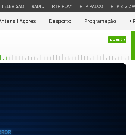
TELEVISÃO
RÁDIO
RTP PLAY
RTP PALCO
RTP ZIG ZA
Antena 1 Açores
Desporto
Programação
+ 
NO AR
RROR