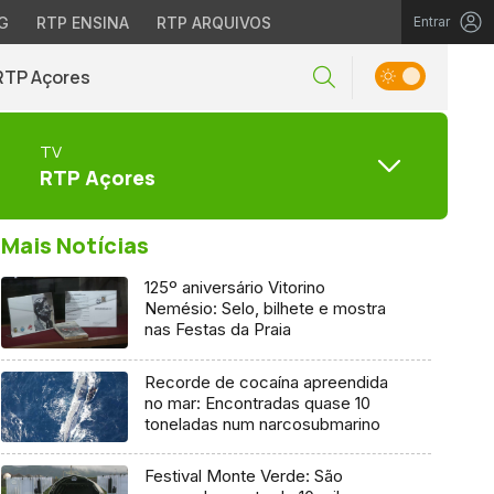
G
RTP ENSINA
RTP ARQUIVOS
Entrar
RTP Açores
TV
RTP Açores
Mais Notícias
125º aniversário Vitorino
Nemésio: Selo, bilhete e mostra
nas Festas da Praia
Recorde de cocaína apreendida
no mar: Encontradas quase 10
toneladas num narcosubmarino
Festival Monte Verde: São