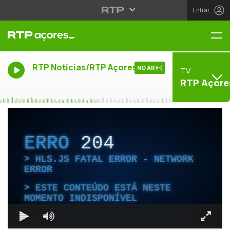
Entrar
Me
RTP Noticias/RTP Açores
NO AR
TV
RTP Açore
ERRO
204
HLS.JS FATAL ERROR - NETWORK
ERROR
ESTE CONTEÚDO ESTÁ NESTE
MOMENTO INDISPONÍVEL