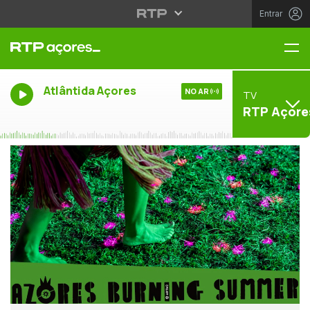
Entrar
Me
Atlântida Açores
NO AR
TV
RTP Açore