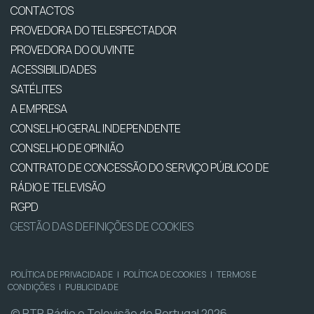
CONTACTOS
PROVEDORA DO TELESPECTADOR
PROVEDORA DO OUVINTE
ACESSIBILIDADES
SATÉLITES
A EMPRESA
CONSELHO GERAL INDEPENDENTE
CONSELHO DE OPINIÃO
CONTRATO DE CONCESSÃO DO SERVIÇO PÚBLICO DE
RÁDIO E TELEVISÃO
RGPD
GESTÃO DAS DEFINIÇÕES DE COOKIES
POLÍTICA DE PRIVACIDADE
|
POLÍTICA DE COOKIES
|
TERMOS E
CONDIÇÕES
|
PUBLICIDADE
© RTP, Rádio e Televisão de Portugal 2026