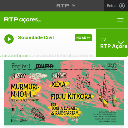
Entrar
Me
Sociedade Civil
NO AR
TV
RTP Açore