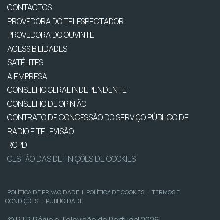
CONTACTOS
PROVEDORA DO TELESPECTADOR
PROVEDORA DO OUVINTE
ACESSIBILIDADES
SATÉLITES
A EMPRESA
CONSELHO GERAL INDEPENDENTE
CONSELHO DE OPINIÃO
CONTRATO DE CONCESSÃO DO SERVIÇO PÚBLICO DE
RÁDIO E TELEVISÃO
RGPD
GESTÃO DAS DEFINIÇÕES DE COOKIES
POLÍTICA DE PRIVACIDADE
|
POLÍTICA DE COOKIES
|
TERMOS E
CONDIÇÕES
|
PUBLICIDADE
© RTP, Rádio e Televisão de Portugal 2026