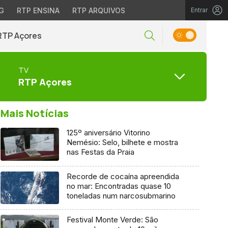
G
RTP ENSINA
RTP ARQUIVOS
Entrar
RTP Açores
TV
RTP Açores
Mais Notícias
125º aniversário Vitorino
Nemésio: Selo, bilhete e mostra
nas Festas da Praia
Recorde de cocaína apreendida
no mar: Encontradas quase 10
toneladas num narcosubmarino
Festival Monte Verde: São