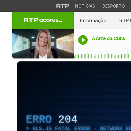
NOTÍCIAS
DESPORTO
Informação
RTP 
A Arte da Cura
ERRO
204
HLS.JS FATAL ERROR - NETWORK E