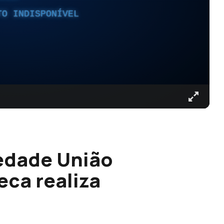
TO INDISPONÍVEL
edade União
eca realiza