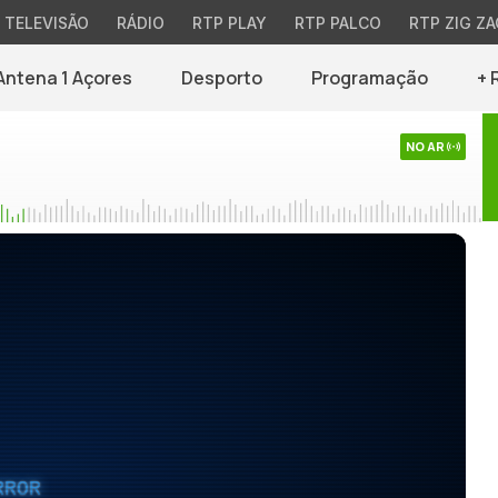
TELEVISÃO
RÁDIO
RTP PLAY
RTP PALCO
RTP ZIG ZA
Antena 1 Açores
Desporto
Programação
+ 
NO AR
RROR