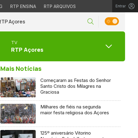
G
RTP ENSINA
RTP ARQUIVOS
Entrar
RTP Açores
TV
RTP Açores
Mais Notícias
Começaram as Festas do Senhor
Santo Cristo dos Milagres na
Graciosa
Milhares de fiéis na segunda
maior festa religiosa dos Açores
125º aniversário Vitorino