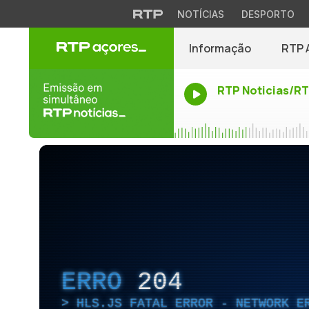
NOTÍCIAS
DESPORTO
Informação
RTP 
RTP Noticias/R
ERRO
204
HLS.JS FATAL ERROR - NETWORK E