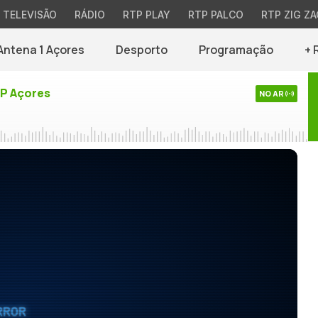
TELEVISÃO
RÁDIO
RTP PLAY
RTP PALCO
RTP ZIG ZA
Antena 1 Açores
Desporto
Programação
+ 
TP Açores
NO AR
RROR