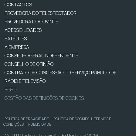
CONTACTOS
PROVEDORA DO TELESPECTADOR
PROVEDORA DO OUVINTE
ACESSIBILIDADES
SATÉLITES
A EMPRESA
CONSELHO GERAL INDEPENDENTE
CONSELHO DE OPINIÃO
CONTRATO DE CONCESSÃO DO SERVIÇO PÚBLICO DE
RÁDIO E TELEVISÃO
RGPD
GESTÃO DAS DEFINIÇÕES DE COOKIES
POLÍTICA DE PRIVACIDADE
|
POLÍTICA DE COOKIES
|
TERMOS E
CONDIÇÕES
|
PUBLICIDADE
© RTP, Rádio e Televisão de Portugal 2026