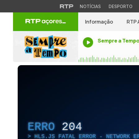
NOTÍCIAS
DESPORTO
Informação
RTP 
Sempre a Temp
ERRO
204
HLS.JS FATAL ERROR - NETWORK E