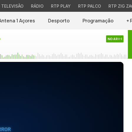
TELEVISÃO
RÁDIO
RTP PLAY
RTP PALCO
RTP ZIG ZA
Antena 1 Açores
Desporto
Programação
+ 
o
NO AR
RROR