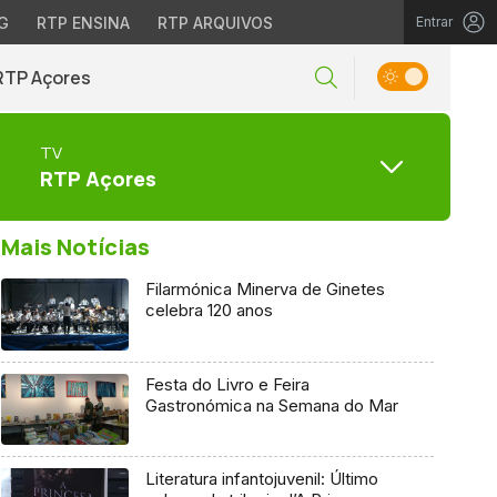
G
RTP ENSINA
RTP ARQUIVOS
Entrar
RTP Açores
TV
RTP Açores
Mais Notícias
Filarmónica Minerva de Ginetes
celebra 120 anos
Festa do Livro e Feira
Gastronómica na Semana do Mar
Literatura infantojuvenil: Último