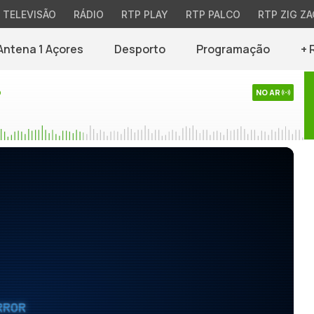
TELEVISÃO
RÁDIO
RTP PLAY
RTP PALCO
RTP ZIG ZA
Antena 1 Açores
Desporto
Programação
+ 
o
NO AR
RROR