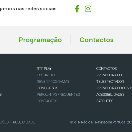
Facebook
Instagram
ga-nos nas redes sociais
Programação
Contactos
RTP PLAY
CONTACTOS
EM DIRETO
PROVEDORA DO
REVER PROGRAMAS
TELESPECTADOR
CONCURSOS
PROVEDORA DO OUVI
S
PERGUNTAS FREQUENTES
ACESSIBILIDADES
CONTACTOS
SATÉLITES
IÇÕES
PUBLICIDADE
© RTP, Rádio e Televisão de Portugal 2
|