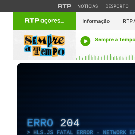
NOTÍCIAS
DESPORTO
Informação
RTP 
Sempre a Temp
ERRO
204
HLS.JS FATAL ERROR - NETWORK E