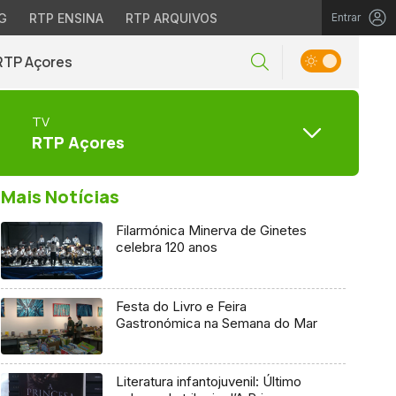
G
RTP ENSINA
RTP ARQUIVOS
Entrar
RTP Açores
TV
RTP Açores
Mais Notícias
Filarmónica Minerva de Ginetes
celebra 120 anos
Festa do Livro e Feira
Gastronómica na Semana do Mar
Literatura infantojuvenil: Último