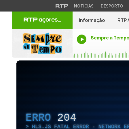
NOTÍCIAS
DESPORTO
Informação
RTP 
Sempre a Temp
ERRO
204
HLS.JS FATAL ERROR - NETWORK E