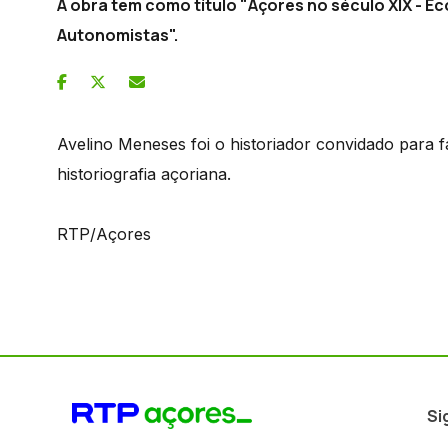
A obra tem como título "Açores no século XIX - 
Autonomistas".
Avelino Meneses foi o historiador convidado para
historiografia açoriana.
RTP/Açores
Si