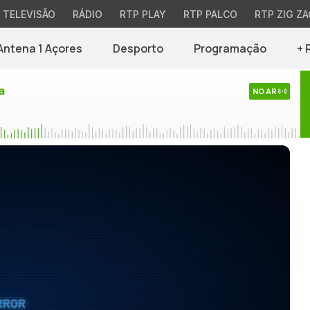
TELEVISÃO
RÁDIO
RTP PLAY
RTP PALCO
RTP ZIG ZA
Antena 1 Açores
Desporto
Programação
+ 
a
NO AR
RROR