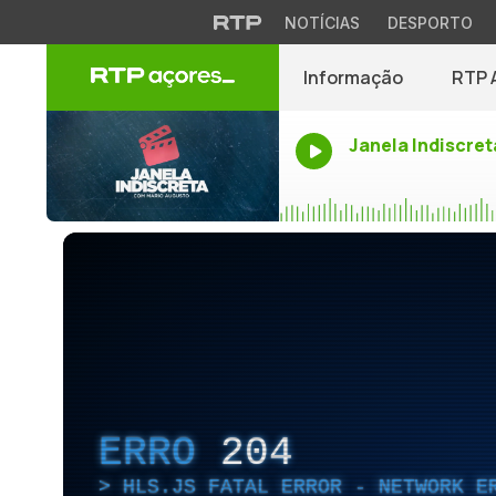
NOTÍCIAS
DESPORTO
Informação
RTP 
Janela Indiscret
ERRO
204
HLS.JS FATAL ERROR - NETWORK E