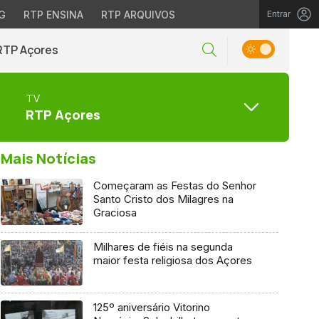
G
RTP ENSINA
RTP ARQUIVOS
Entrar
RTP Açores
TV
RTP Açores
Mais Notícias
Começaram as Festas do Senhor
Santo Cristo dos Milagres na
Graciosa
Milhares de fiéis na segunda
maior festa religiosa dos Açores
125º aniversário Vitorino