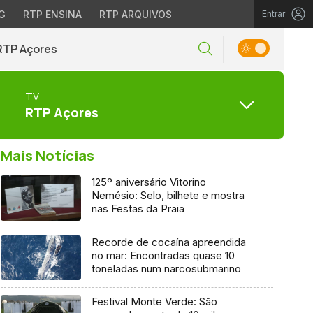
G
RTP ENSINA
RTP ARQUIVOS
Entrar
RTP Açores
TV
RTP Açores
Mais Notícias
125º aniversário Vitorino
Nemésio: Selo, bilhete e mostra
nas Festas da Praia
Recorde de cocaína apreendida
no mar: Encontradas quase 10
toneladas num narcosubmarino
Festival Monte Verde: São