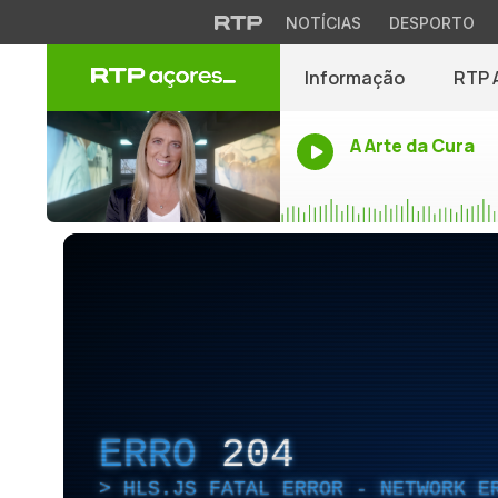
NOTÍCIAS
DESPORTO
Informação
RTP 
A Arte da Cura
ERRO
204
HLS.JS FATAL ERROR - NETWORK E