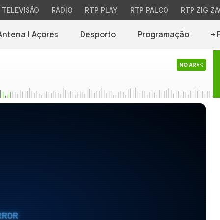
TELEVISÃO
RÁDIO
RTP PLAY
RTP PALCO
RTP ZIG ZA
Antena 1 Açores
Desporto
Programação
+ 
NO AR
RROR