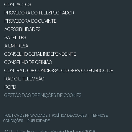
CONTACTOS
PROVEDORA DO TELESPECTADOR
PROVEDORA DO OUVINTE
ACESSIBILIDADES
SATÉLITES
A EMPRESA
CONSELHO GERAL INDEPENDENTE
CONSELHO DE OPINIÃO
CONTRATO DE CONCESSÃO DO SERVIÇO PÚBLICO DE
RÁDIO E TELEVISÃO
RGPD
GESTÃO DAS DEFINIÇÕES DE COOKIES
POLÍTICA DE PRIVACIDADE
|
POLÍTICA DE COOKIES
|
TERMOS E
CONDIÇÕES
|
PUBLICIDADE
© RTP, Rádio e Televisão de Portugal 2026