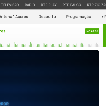
TELEVISÃO
RÁDIO
RTP PLAY
RTP PALCO
RTP ZIG ZA
Antena 1 Açores
Desporto
Programação
+ 
res
NO AR
RROR