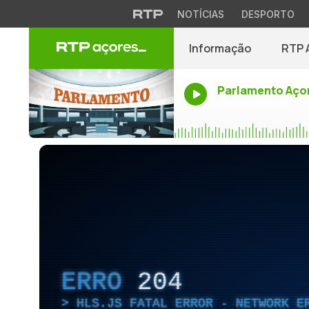
NOTÍCIAS
DESPORTO
Informação
RTP 
Parlamento Aço
ERRO
204
HLS.JS FATAL ERROR - NETWORK E