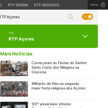
G
RTP ENSINA
RTP ARQUIVOS
Entrar
RTP Açores
TV
RTP Açores
Mais Notícias
Começaram as Festas do Senhor
Santo Cristo dos Milagres na
Graciosa
Milhares de fiéis na segunda
maior festa religiosa dos Açores
125º aniversário Vitorino