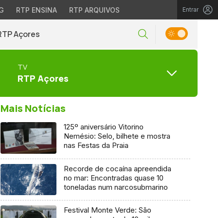
G
RTP ENSINA
RTP ARQUIVOS
Entrar
RTP Açores
TV
RTP Açores
Mais Notícias
125º aniversário Vitorino
Nemésio: Selo, bilhete e mostra
nas Festas da Praia
Recorde de cocaína apreendida
no mar: Encontradas quase 10
toneladas num narcosubmarino
Festival Monte Verde: São