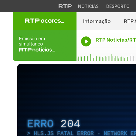
NOTÍCIAS
DESPORTO
Informação
RTP 
RTP Noticias/R
ERRO
204
HLS.JS FATAL ERROR - NETWORK E