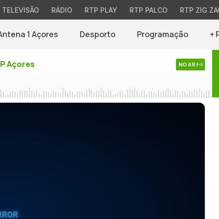
TELEVISÃO
RÁDIO
RTP PLAY
RTP PALCO
RTP ZIG ZA
Antena 1 Açores
Desporto
Programação
+ 
TP Açores
NO AR
RROR